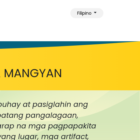
Filipino
ngkol sa Amin
A MANGYAN
hay at pasiglahin ang
apatang pangalagaan,
aharap na mga pagpapakita
ang lugar, mga artifact,