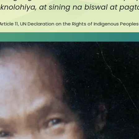
nolohiya, at sining na biswal at pagta
Article 11, UN Declaration on the Rights of Indigenous People