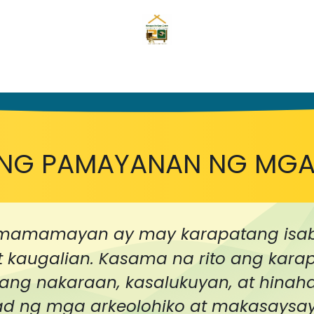
hina
Pabatid
Mga Mangyan
Serbisyo
Galerya
Tu
NG PAMAYANAN NG MG
mamamayan ay may karapatang isabu
at kaugalian. Kasama na rito ang kar
n ang nakaraan, kasalukuyan, at hin
ulad ng mga arkeolohiko at makasaysay