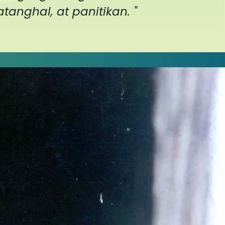
tanghal, at panitikan. "
s