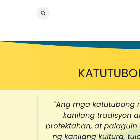
Tahanang Pa
KATUTUBO
"Ang mga katutubong 
kanilang tradisyon 
protektahan, at palagui
ng kanilang kultura, t